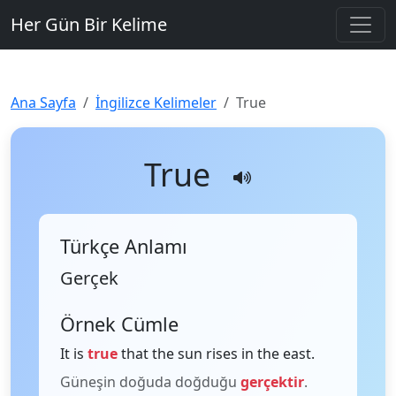
Her Gün Bir Kelime
Ana Sayfa
İngilizce Kelimeler
True
True
Türkçe Anlamı
Gerçek
Örnek Cümle
It is
true
that the sun rises in the east.
Güneşin doğuda doğduğu
gerçektir
.