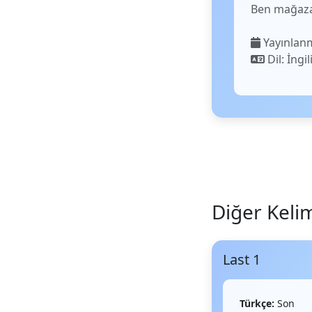
Ben mağaza
Yayınlanm
Dil: İngil
Diğer Keli
Last 1
Türkçe:
Son