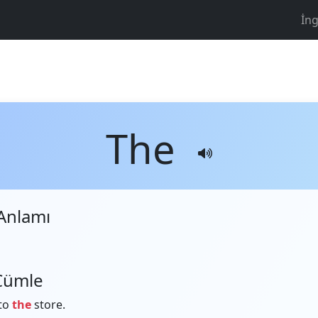
İng
The
Anlamı
Cümle
 to
the
store.