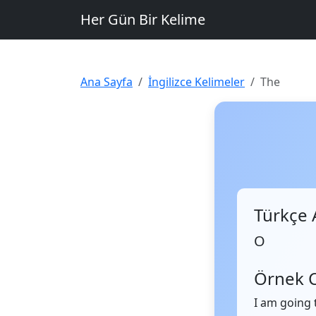
Her Gün Bir Kelime
Ana Sayfa
İngilizce Kelimeler
The
Türkçe 
O
Örnek 
I am going