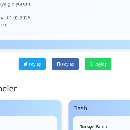
ya gidiyorum.
a: 01.02.2026
izce
Paylaş
Paylaş
Paylaş
meler
Flash
Türkçe:
Parıltı