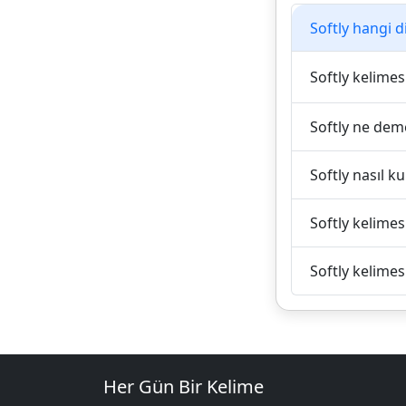
Softly hangi d
Softly kelimesi
Softly ne dem
Softly nasıl kul
Softly kelimes
Softly kelimes
Her Gün Bir Kelime