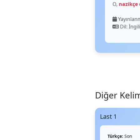
O,
nazikçe
Yayınlanm
Dil: İngil
Diğer Keli
Last 1
Türkçe:
Son