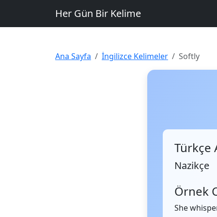
Her Gün Bir Kelime
Ana Sayfa
İngilizce Kelimeler
Softly
Türkçe 
Nazikçe
Örnek 
She whisp