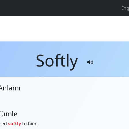
İng
Softly
Anlamı
Cümle
ered
softly
to him.