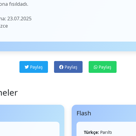
ona fısıldadı.
a: 23.07.2025
izce
Paylaş
Paylaş
Paylaş
meler
Flash
Türkçe:
Parıltı