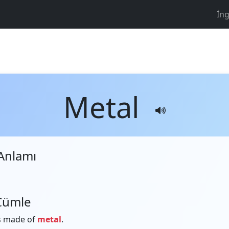
İng
Metal
Anlamı
Cümle
s made of
metal
.