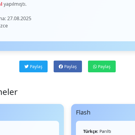
l
yapılmıştı.
a: 27.08.2025
izce
Paylaş
Paylaş
Paylaş
meler
Flash
Türkçe:
Parıltı