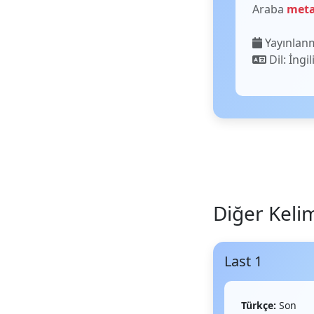
Araba
meta
Yayınlanm
Dil: İngil
Diğer Keli
Last 1
Türkçe:
Son