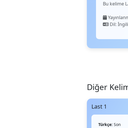
Bu kelime 
Yayınlanm
Dil: İngil
Diğer Keli
Last 1
Türkçe:
Son