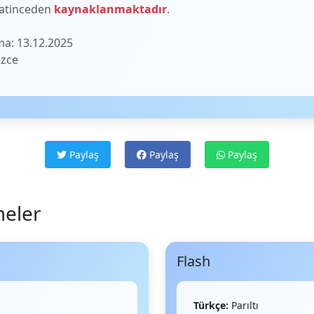
Latinceden
kaynaklanmaktadır
.
a: 13.12.2025
izce
Paylaş
Paylaş
Paylaş
meler
Flash
Türkçe:
Parıltı