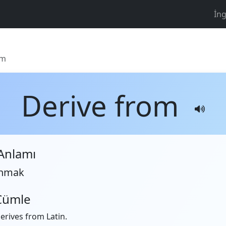
İng
om
Derive from
Anlamı
anmak
Cümle
erives from Latin.