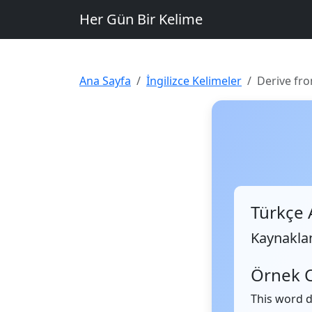
Her Gün Bir Kelime
Ana Sayfa
İngilizce Kelimeler
Derive fr
Türkçe 
Kaynakl
Örnek 
This word d