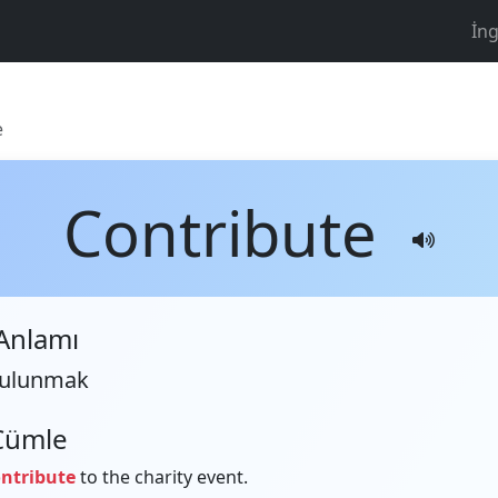
İng
e
Contribute
Anlamı
bulunmak
Cümle
ntribute
to the charity event.