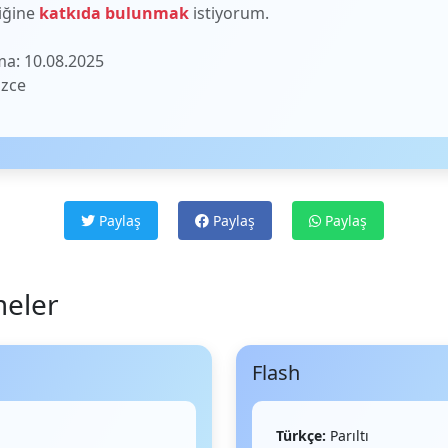
liğine
katkıda bulunmak
istiyorum.
a: 10.08.2025
izce
Paylaş
Paylaş
Paylaş
meler
Flash
Türkçe:
Parıltı