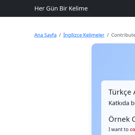
Her Gün Bir Kelime
Ana Sayfa
İngilizce Kelimeler
Contribut
Türkçe 
Katkıda 
Örnek 
I want to
co