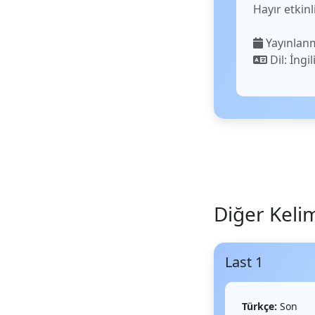
Hayır etkin
Yayınlanm
Dil: İngil
Diğer Keli
Last 1
Türkçe:
Son