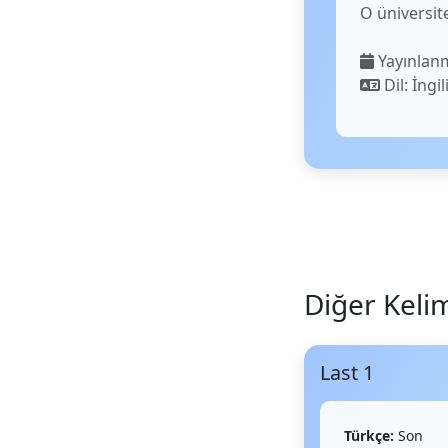
O üniversi
Yayınlanm
Dil: İngil
Diğer Keli
Last 1
Türkçe:
Son