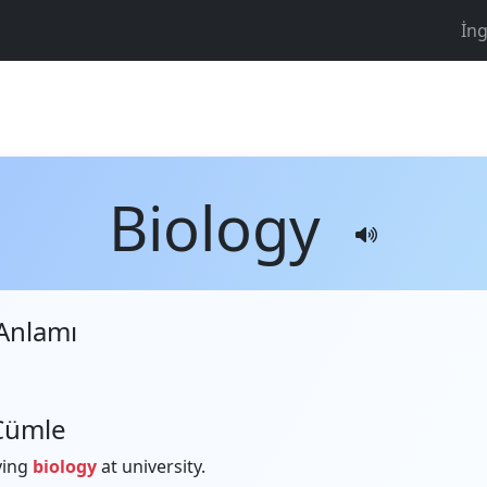
İng
Biology
Anlamı
Cümle
ying
biology
at university.