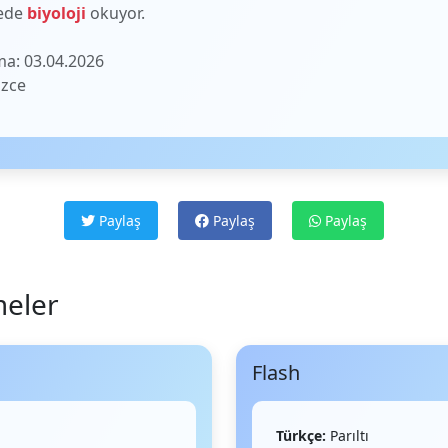
tede
biyoloji
okuyor.
a: 03.04.2026
izce
Paylaş
Paylaş
Paylaş
meler
Flash
Türkçe:
Parıltı