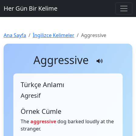
Her Gün Bir Kelime
Ana Sayfa
İngilizce Kelimeler
Aggressive
Aggressive
Türkçe Anlamı
Agresif
Örnek Cümle
The
aggressive
dog barked loudly at the
stranger.